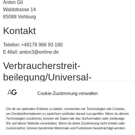
Anton Gil
Waldstrasse 14
85088 Vohburg
Kontakt
Telefon: +49176 966 93 180
E-Mail: anton3@online.de
Verbraucher­streit­
beilegung/Universal­
schlichtungs­stelle
Cookie-Zustimmung verwalten
Wir sind nicht bereit oder verpflichtet, an
Um dir ein optimales Erlebnis zu bieten, verwenden wir Technologien wie Cookies,
Streitbeilegungsverfahren vor einer
um Geräteinformationen zu speichern und/oder darauf zuzugreifen. Wenn du diesen
Verbraucherschlichtungsstelle teilzunehmen.
Technologien zustimmst, können wir Daten wie das Surfverhalten oder eindeutige
IDs auf dieser Website verarbeiten. Wenn du deine Zustimmung nicht erteilst oder
zurückziehst, können bestimmte Merkmale und Funktionen beeinträchtigt werden.